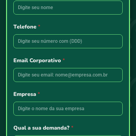
m
e
*
Telefone
*
Email Corporativo
*
Empresa
*
Qual a sua demanda?
*