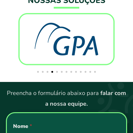
NOSSAS SOLUÇÕES
Preencha o formulário abaixo para
falar com
a nossa equipe.
*
Nome
*
N
o